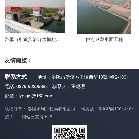
洛陽市引黃入洛分水樞紐分水閘
伊河東湖水面工程
友情鏈接：
聯系方式
地址：洛陽市伊濱區玉溪西街10號1幢2-1001
電話: 0379-62326385 聯系人：王經理
郵箱：lyslgcj@163.com
版權所有： 洛陽水利工程局有限公司
備案號：豫ICP備19044484
號-1
網站已支持IPv6