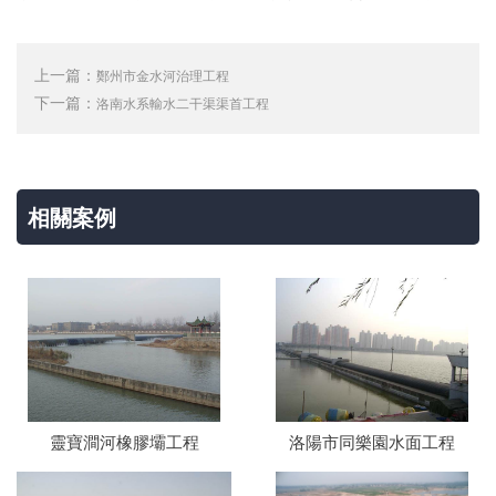
上一篇：
鄭州市金水河治理工程
下一篇：
洛南水系輸水二干渠渠首工程
相關案例
靈寶澗河橡膠壩工程
洛陽市同樂園水面工程