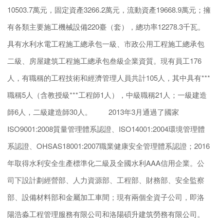
10503.7萬元，固定資產3266.2萬元，流動資產19668.9萬元；擁
有各類主要施工機械設備220臺（套），總功率12278.3千瓦。
具有水利水電工程施工總承包一級、市政公用工程施工總承包
二級、房屋建筑工程施工總承包叁級企業資質。現有員工176
人，有職稱的工程技術和經濟管理人員共計105人，其中具有***
職稱5人（含教授級***工程師1人），中級職稱21人；一級建造
師6人，二級建造師30人。 2013年3月通過了國家
ISO9001:2008質量管理體系認證、ISO14001:2004環境管理體
系認證、OHSAS18001:2007職業健康安全管理體系認證；2016
年取得水利安全生產標準化二級及全國水利AAA信用企業。公
司下設計劃經營部、人力資源部、工程部、財務部、安全監察
部、設備材料部和金屬加工車間；現有兩個全資子公司，即洛
陽浩淼工程管理服務有限公司和洛陽碩升建筑勞務有限公司。